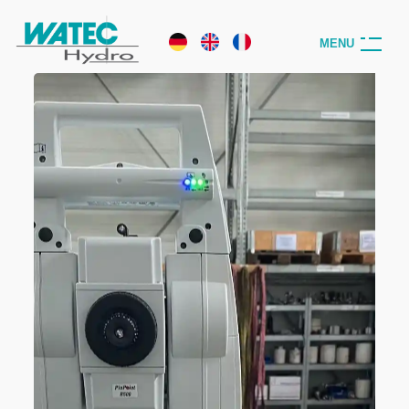
M
E
N
U