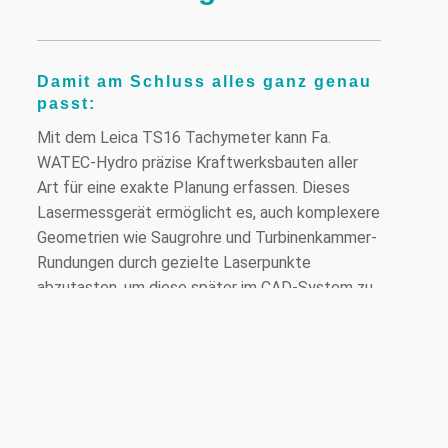
Damit am Schluss alles ganz genau
passt:
Mit dem Leica TS16 Tachymeter kann Fa.
WATEC-Hydro präzise Kraftwerksbauten aller
Art für eine exakte Planung erfassen. Dieses
Lasermessgerät ermöglicht es, auch komplexere
Geometrien wie Saugrohre und Turbinenkammer-
Rundungen durch gezielte Laserpunkte
abzutasten, um diese später im CAD-System zu
verarbeiten. Dadurch bieten wir unabhängige
Kraftwerksaufmaße aus der Sicht eines
Turbinenexperten an – wichtig für jede Vorstudie
zum Umbau oder Turbinentausch einer
Wasserkraftanlage.